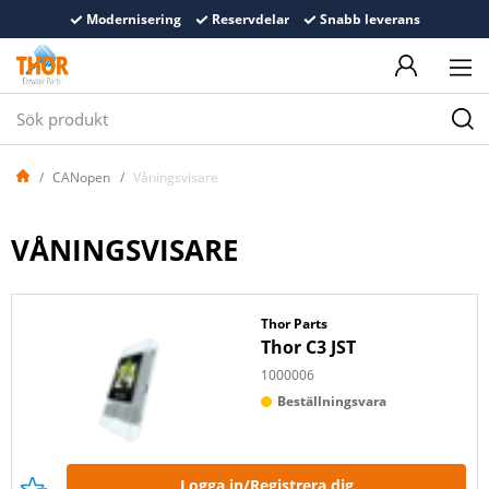
Modernisering
Reservdelar
Snabb leverans
CANopen
Våningsvisare
VÅNINGSVISARE
Thor Parts
Thor C3 JST
1000006
Beställningsvara
Logga in/Registrera dig