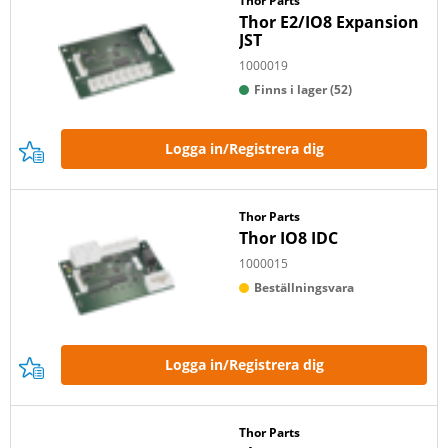
Thor Parts
Thor E2/IO8 Expansion
JST
1000019
Finns i lager (52)
Logga in/Registrera dig
Thor Parts
Thor IO8 IDC
1000015
Beställningsvara
Logga in/Registrera dig
Thor Parts