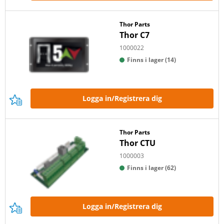
Thor Parts
Thor C7
1000022
Finns i lager (14)
Logga in/Registrera dig
Thor Parts
Thor CTU
1000003
Finns i lager (62)
Logga in/Registrera dig