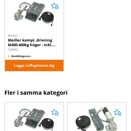
Meiller
Meiller kompl. drivning
M400 400kg höger - inkl.
trafo
1200862
Beställningsvara
Logga in/Registrera dig
Fler i samma kategori