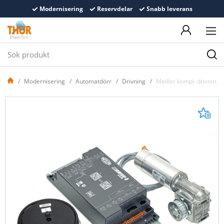
Modernisering
Reservdelar
Snabb leverans
Modernisering
Automatdörr
Drivning
Meiller kompl. drivning 