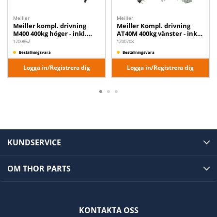
Meiller
Meiller
Meiller kompl. drivning
Meiller Kompl. drivning
M400 400kg höger - inkl.
AT40M 400kg vänster - inkl.
trafo
trafo
1200862
1200708
Beställningsvara
Beställningsvara
Logga in/Registrera dig
Logga in/Registrera dig
KUNDSERVICE
OM THOR PARTS
KONTAKTA OSS