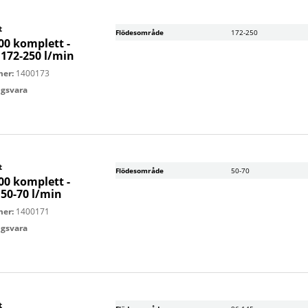
t
Flödesområde
172-250
00 komplett -
 172-250 l/min
mer:
1400173
ingsvara
t
Flödesområde
50-70
00 komplett -
 50-70 l/min
mer:
1400171
ingsvara
t