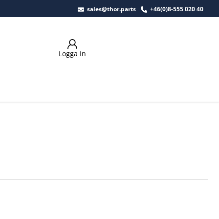
sales@thor.parts
+46(0)8-555 020 40
Logga In