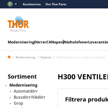
Kundservice
Om Thor Parts
Modernisering
Dörrar
CANopen
Nödtelefoner
Leverantö
Modernisering
Hydraul
H300 ventiler och moderniseringskit
H300 VENTIL
Sortiment
›
Modernisering
›
Automatdörr
›
Bussdörr/Vikdörr
Filtrera produ
›
Grop