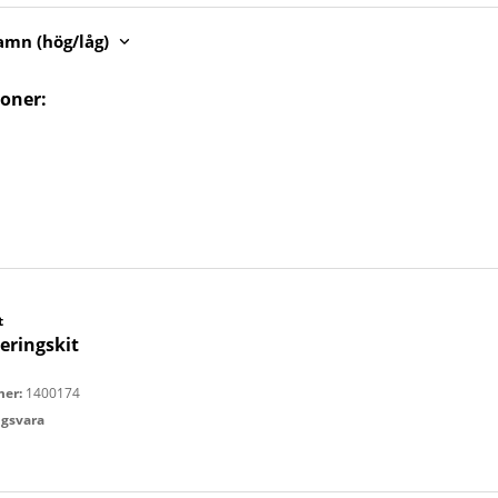
mn (hög/låg)
ioner:
t
eringskit
l
mer:
1400174
ingsvara