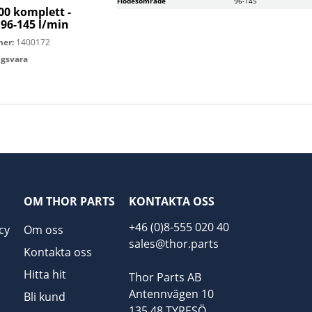
Flödesområde
96-145
00 komplett -
 96-145 l/min
mer:
1400172
ingsvara
OM THOR PARTS
KONTAKTA OSS
+46 (0)8-555 020 40
cy
Om oss
sales@thor.parts
Kontakta oss
Hitta hit
Thor Parts AB
Antennvägen 10
Bli kund
135 48 TYRESÖ