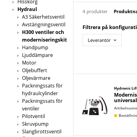
›
Hisskorg
›
Hydraul
Produktna
4 produkter
›
A3 Säkerhetsventil
›
Avstängningsventil
Filtrera på konfigurat
›
H300 ventiler och
moderniseringskit
Leverantör
›
Handpump
›
Ljuddämpare
›
Motor
›
Oljebuffert
›
Oljevärmare
›
Packningssats för
Hydronic Lif
hydraulcylinder
Modernis
universa
›
Packningssats för
ventiler
Artikelnum
›
Pilotventil
Beställn
›
Skruvpump
›
Slangbrottsventil