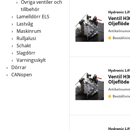
›
Övriga ventiler och
tillbehör
Hydronic Lif
›
Lamelldörr ELS
Ventil H3
Oljeflöde
›
Lastvåg
›
Maskinrum
Artikelnum
›
Rulljalusi
Beställn
›
Schakt
›
Slagdörr
›
Varningsskylt
›
Dörrar
Hydronic Lif
›
CANopen
Ventil H3
Oljeflöde
Artikelnum
Beställn
Hydronic Lif