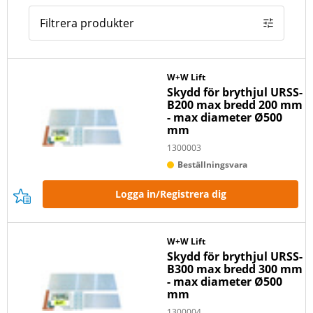
Filtrera produkter
W+W Lift
Skydd för brythjul URSS-
B200 max bredd 200 mm
- max diameter Ø500
mm
1300003
Beställningsvara
Logga in/Registrera dig
W+W Lift
Skydd för brythjul URSS-
B300 max bredd 300 mm
- max diameter Ø500
mm
1300004